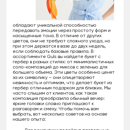
обладают уникальной способностью
передавать эмоции через простоту форм и
насыщенные тона. В отличие от других
цветов, они не требуют сложного ухода, но
при этом держатся в вазе до двух недель,
если соблюдать базовые правила. В
ассортименте Guls вы найдете букет с
гербер в разных стилях: от минималистичных
соло-композиций до миксов с зеленью для
большего объема. Эти цветы особенно ценят
за их символику – они олицетворяют
невинность и оптимизм, что делает букет из
гербер отличным подарком для близких. Мы
часто слышим от клиентов, как такая
композиция преобразила обычный вечер:
яркие головки словно приглашают к
разговорам и смеху. Чтобы помочь вам
выбрать, вот несколько советов на основе
нашего опыта: