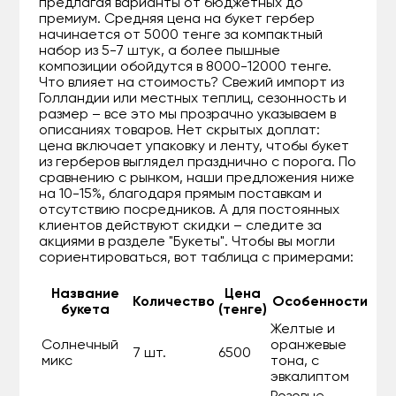
предлагая варианты от бюджетных до
премиум. Средняя цена на букет гербер
начинается от 5000 тенге за компактный
набор из 5-7 штук, а более пышные
композиции обойдутся в 8000-12000 тенге.
Что влияет на стоимость? Свежий импорт из
Голландии или местных теплиц, сезонность и
размер – все это мы прозрачно указываем в
описаниях товаров. Нет скрытых доплат:
цена включает упаковку и ленту, чтобы букет
из герберов выглядел празднично с порога. По
сравнению с рынком, наши предложения ниже
на 10-15%, благодаря прямым поставкам и
отсутствию посредников. А для постоянных
клиентов действуют скидки – следите за
акциями в разделе "Букеты". Чтобы вы могли
сориентироваться, вот таблица с примерами:
Название
Цена
Количество
Особенности
букета
(тенге)
Желтые и
Солнечный
оранжевые
7 шт.
6500
микс
тона, с
эвкалиптом