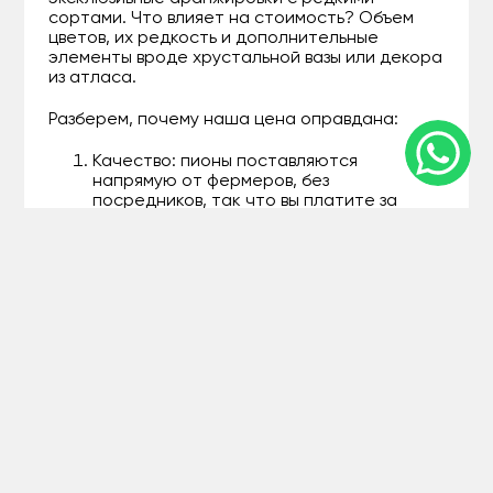
сортами. Что влияет на стоимость? Объем
цветов, их редкость и дополнительные
элементы вроде хрустальной вазы или декора
из атласа.
Разберем, почему наша цена оправдана:
Качество: пионы поставляются
напрямую от фермеров, без
посредников, так что вы платите за
свежесть, а не за наценки.
Гибкость: используйте фильтр по
бюджету на сайте – от эконом до
премиум, чтобы не тратить лишнего.
Бонусы: при покупке от 50 тысяч –
бесплатная доставка в Шымкенте и
мини-сюрприз в виде саше с ароматом.
Например, за 35 тысяч тенге вы получите
букет из 15 пионов в смешанных тонах,
упакованный в крафт-бумагу – идеальный
баланс цены и эстетики. Мы прозрачны: вся
информация о составе видна в описании. Если
бюджет ограничен, спросите о сезонных
акциях – пионы в разгар цветения всегда