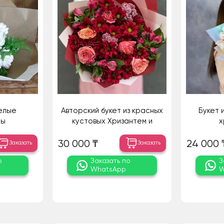
елые
Авторский букет из красных
Букет и
мы
кустовых Хризантем и
х
коралловых Роз
30 000 ₸
24 000 
Заказать
Заказать
о
Заказать по
З
WhatsApp
W