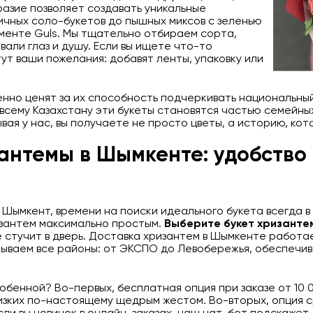
разие позволяет создавать уникальные
чных соло-букетов до пышных миксов с зеленью
именте Guls. Мы тщательно отбираем сорта,
али глаз и душу. Если вы ищете что-то
ут ваши пожелания: добавят ленты, упаковку или
нно ценят за их способность подчеркивать национальны
 всему Казахстану эти букеты становятся частью семейны
вая у нас, вы получаете не просто цветы, а историю, ко
зантемы в Шымкенте: удобство 
 Шымкент, времени на поиски идеального букета всегда в 
изантем максимально простым.
Выберите букет хризанте
е стучит в дверь. Доставка хризантем в Шымкенте работае
рываем все районы: от ЭКСПО до Левобережья, обеспечив
бенной? Во-первых, бесплатная опция при заказе от 10 0
лизких по-настоящему щедрым жестом. Во-вторых, опция с