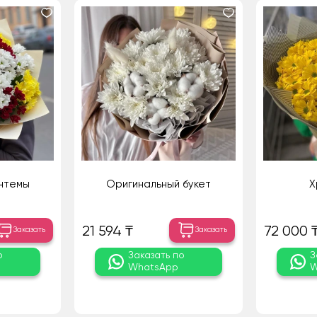
антемы
Оригинальный букет
Х
21 594 ₸
72 000 
Заказать
Заказать
о
Заказать по
З
WhatsApp
W