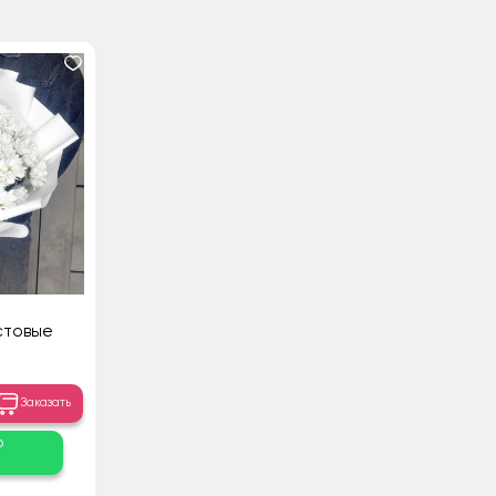
стовые
Заказать
о