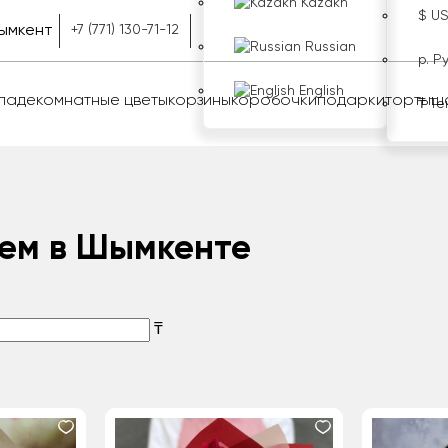
Kazakh
$ U
ымкент
+7 (771) 130-71-12
Russian
р. Р
English
оладе
комнатные цветы
корзины
коробочки
подарки
торты
ш
₸ Те
тем в Шымкенте
₸