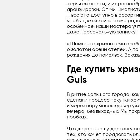
теряя свежести, и их разнооб
аранжировки. От минималисти
– все это доступно в ассорт
чтобы цветы хризантема радов
особенное, наши мастера учт
даже персональную записку.
в Шымкенте хризантемы особе
о золотой осени степей. А по
рождения до помолвок. Заказы
Где купить хри
Guls
В ритме большого города, как
сделали процесс покупки хр
и через пару часов курьер уж
вечера, без выходных. Мы пок
пробках.
Что делает нашу доставку осо
тех, кто хочет порадовать б