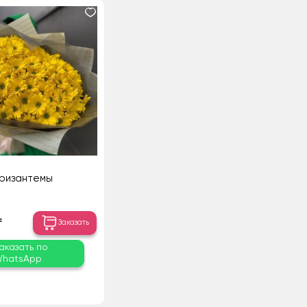
ризантемы
₸
Заказать
аказать по
hatsApp