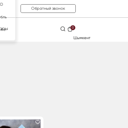
SD
Обратный звонок
убль
0
ары
нге
Шымкент