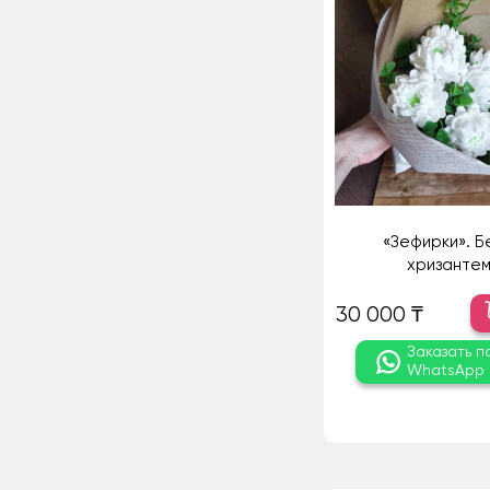
«Зефирки». Б
хризанте
30 000 ₸
Заказать п
WhatsApp