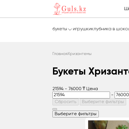
Ш
букеты
игрушки
клубника в шок
Главная
Хризантемы
Букеты Хризан
21594
-
76000
₸
Цена
-
Сбросить
Выберите фильтры
Выберите фильтры