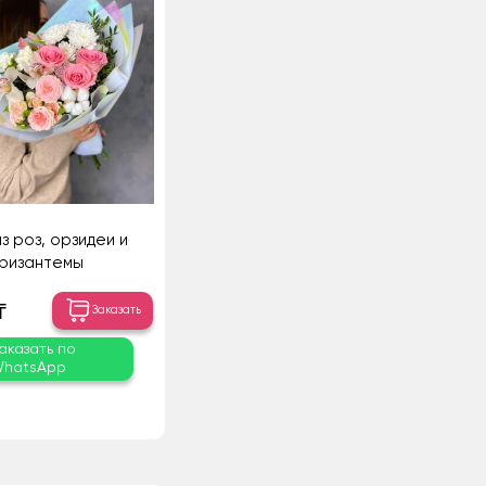
з роз, орзидеи и
ризантемы
₸
Заказать
аказать по
hatsApp