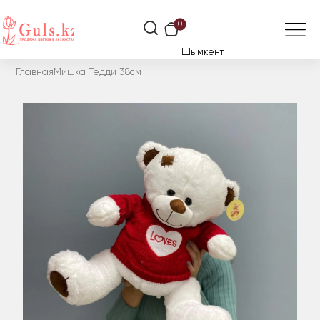
0
Шымкент
Главная
Мишка Тедди 38см