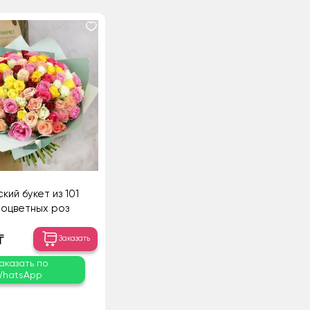
кий букет из 101
оцветных роз
₸
Заказать
аказать по
hatsApp