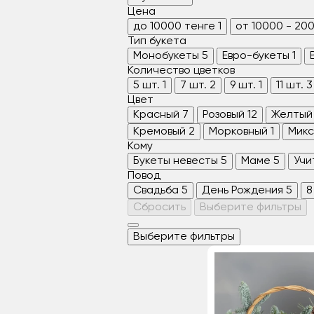
Цена
до 10000 тенге
1
от 10000 - 20
Тип букета
Монобукеты
5
Евро-букеты
1
Количество цветков
5 шт.
1
7 шт.
2
9 шт.
1
11 шт.
3
Цвет
Красный
7
Розовый
12
Желтый
Кремовый
2
Морковный
1
Микс
Кому
Букеты невесты
5
Маме
5
Учи
Повод
Свадьба
5
День Рождения
5
8
Сбросить
Выберите фильтры
Выберите фильтры