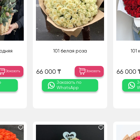
одняя
101 белая роза
101
66 000 ₸
66 000 
Заказать
Заказать
о
Заказать по
З
WhatsApp
W