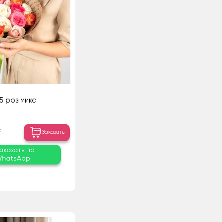
15 роз микс
₸
Заказать
аказать по
hatsApp