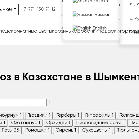
Kazakh
$ U
ымкент
+7 (771) 130-71-12
Russian
р. Р
English
оладе
комнатные цветы
корзины
коробочки
подарки
торты
ш
₸ Те
Роз в Казахстане в Шымкен
₸
ибурнум
1
Гвоздики
1
Герберы
1
Гипсофилы
1
Голланд
и
1
Озотамнус
1
Орхидеи
1
Пионовидные розы
1
Пио
Розы
35
Ромашки
1
Сирень
1
Сухоцветы
1
Тюльпан