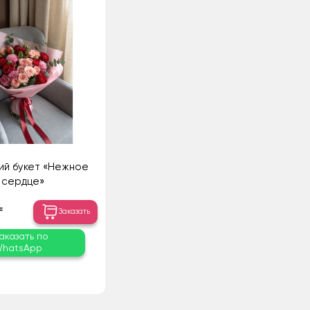
ий букет «Нежное
сердце»
₸
Заказать
аказать по
hatsApp