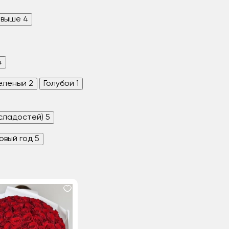
 выше
4
4
еленый
2
Голубой
1
 сладостей)
5
овый год
5