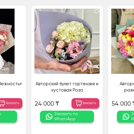
Нежность»
Авторский букет гортензия и
Авторс
кустовая Роза
разн
24 000 ₸
54 000 
Заказать
Заказать
о
Заказать по
З
WhatsApp
W