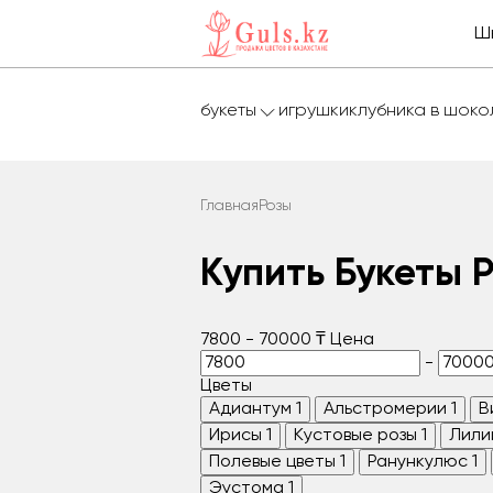
Ш
букеты
игрушки
клубника в шок
Главная
Розы
Купить Букеты 
7800
-
70000
₸
Цена
-
Цветы
Адиантум
1
Альстромерии
1
В
Ирисы
1
Кустовые розы
1
Лили
Полевые цветы
1
Ранункулюс
1
Эустома
1