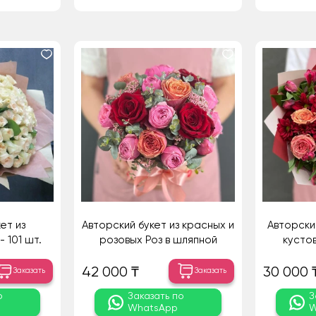
ет из
Авторский букет из красных и
Авторски
 101 шт.
розовых Роз в шляпной
кусто
коробке
ко
42 000 ₸
30 000 
Заказать
Заказать
о
Заказать по
З
WhatsApp
W