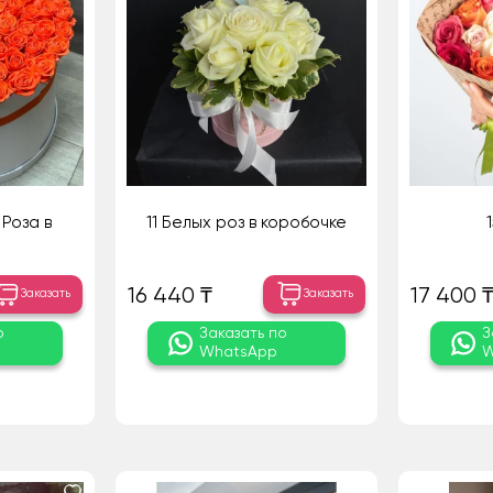
Роза в
11 Белых роз в коробочке
16 440 ₸
17 400 
Заказать
Заказать
о
Заказать по
З
WhatsApp
W