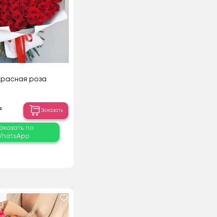
 красная роза
₸
Заказать
аказать по
hatsApp