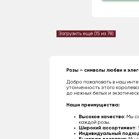
Загрузить ещё (
15
из 78)
Розы – символы любви и эле
Добро пожаловать в наш интер
утонченность этого королевс
до нежных белых и экзотическ
Наши преимущества:
Высокое качество
: Мы 
каждой розы.
Широкий ассортимент
:
Индивидуальный подхо