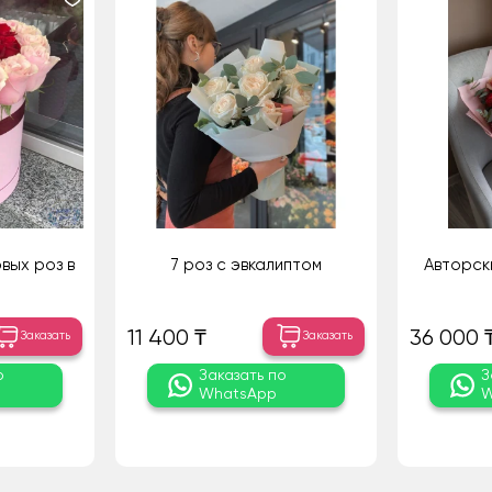
вых роз в
7 роз с эвкалиптом
Авторск
11 400 ₸
36 000 
Заказать
Заказать
о
Заказать по
З
WhatsApp
W