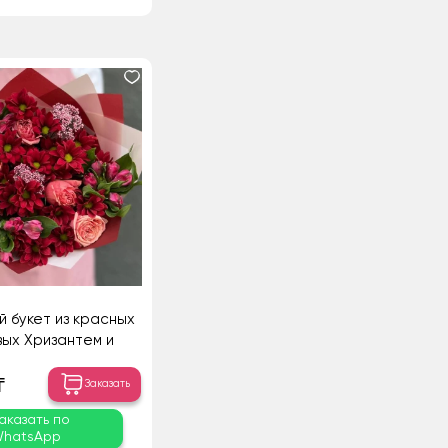
й букет из красных
вых Хризантем и
ралловых Роз
₸
Заказать
аказать по
hatsApp