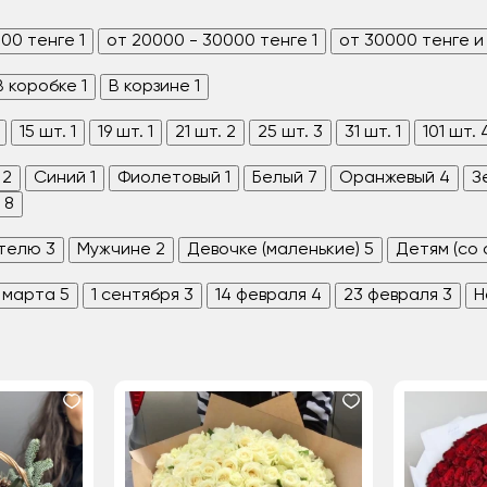
000 тенге
1
от 20000 - 30000 тенге
1
от 30000 тенге и
В коробке
1
В корзине
1
15 шт.
1
19 шт.
1
21 шт.
2
25 шт.
3
31 шт.
1
101 шт.
2
Синий
1
Фиолетовый
1
Белый
7
Оранжевый
4
З
8
телю
3
Мужчине
2
Девочке (маленькие)
5
Детям (со
 марта
5
1 сентября
3
14 февраля
4
23 февраля
3
Н