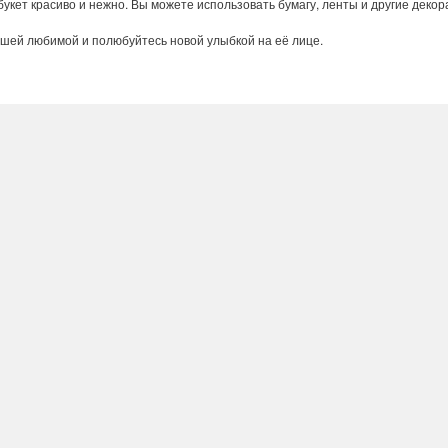
букет
красиво
и
нежно
.
Вы
можете
использовать
бумагу
,
ленты
и
другие
декор
ашей
любимой
и
полюбуйтесь
новой
улыбкой
на
её
лице
.