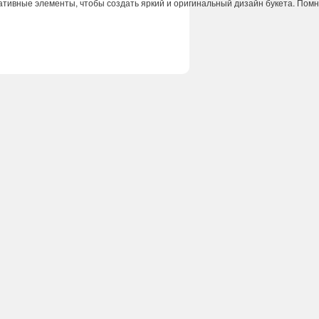
ативные
элементы
,
чтобы
создать
яркий
и
оригинальный
дизайн
букета
.
Помн