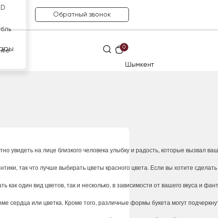
SD
Обратный звонок
убль
0
ары
нге
Шымкент
тно
увидеть
на
лице
близкого
человека
улыбку
и
радость
,
которые
вызвал
ва
нтики
,
так
что
лучше
выбирать
цветы
красного
цвета
.
Если
вы
хотите
сделать
ать
как
один
вид
цветов
,
так
и
несколько
,
в
зависимости
от
вашего
вкуса
и
фант
рме
сердца
или
цветка
.
Кроме
того
,
различные
формы
букета
могут
подчеркну