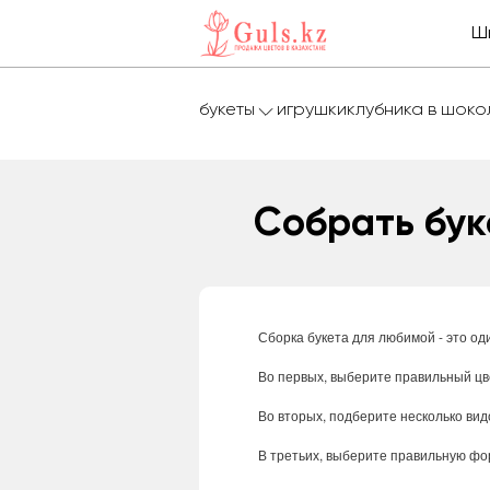
Ш
букеты
игрушки
клубника в шок
Собрать бук
Сборка
букета
для
любимой
-
это
од
Во
первых
,
выберите
правильный
цв
Во
вторых
,
подберите
несколько
вид
В
третьих
,
выберите
правильную
фо