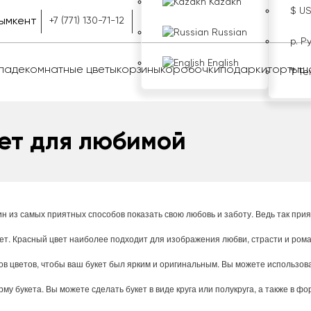
Kazakh
$ U
ымкент
+7 (771) 130-71-12
Russian
р. Р
English
оладе
комнатные цветы
корзины
коробочки
подарки
торты
ш
₸ Те
ет для любимой
ин
из
самых
приятных
способов
показать
свою
любовь
и
заботу
.
Ведь
так
прия
ет
.
Красный
цвет
наиболее
подходит
для
изображения
любви
,
страсти
и
рома
ов
цветов
,
чтобы
ваш
букет
был
ярким
и
оригинальным
.
Вы
можете
использов
рму
букета
.
Вы
можете
сделать
букет
в
виде
круга
или
полукруга
,
а
также
в
фо